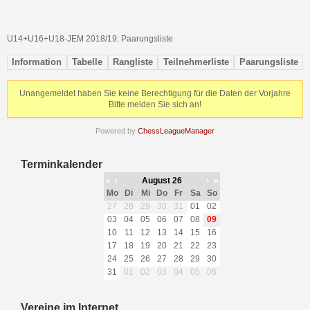
U14+U16+U18-JEM 2018/19: Paarungsliste
Information
Tabelle
Rangliste
Teilnehmerliste
Paarungsliste
Unangemeldet haben Sie keine Berechtigung für die Daten der Vorjahre
Bitte melden Sie sich an!
Powered by
ChessLeagueManager
Terminkalender
«
‹
August 26
›
»
Mo
Di
Mi
Do
Fr
Sa
So
27
28
29
30
31
01
02
03
04
05
06
07
08
09
10
11
12
13
14
15
16
17
18
19
20
21
22
23
24
25
26
27
28
29
30
31
01
02
03
04
05
06
Vereine im Internet