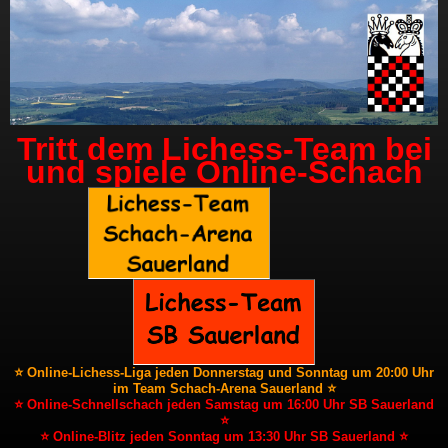
Tritt dem Lichess-Team bei
und spiele Online-Schach
⭐ Online-Lichess-Liga jeden Donnerstag und Sonntag um 20:00 Uhr
im Team Schach-Arena Sauerland ⭐
⭐ Online-Schnellschach jeden Samstag um 16:00 Uhr SB Sauerland
⭐
⭐ Online-Blitz jeden Sonntag um 13:30 Uhr SB Sauerland ⭐