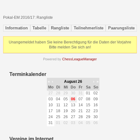
Pokal-EM 2016/17: Rangliste
Information
Tabelle
Rangliste
Teilnehmerliste
Paarungsliste
Unangemeldet haben Sie keine Berechtigung für die Daten der Vorjahre
Bitte melden Sie sich an!
Powered by
ChessLeagueManager
Terminkalender
«
‹
August 26
›
»
Mo
Di
Mi
Do
Fr
Sa
So
27
28
29
30
31
01
02
03
04
05
06
07
08
09
10
11
12
13
14
15
16
17
18
19
20
21
22
23
24
25
26
27
28
29
30
31
01
02
03
04
05
06
Vereine im Internet