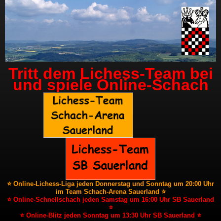
Tritt dem Lichess-Team bei
und spiele Online-Schach
⭐ Online-Lichess-Liga jeden Donnerstag und Sonntag um 20:00 Uhr
im Team Schach-Arena Sauerland ⭐
⭐ Online-Schnellschach jeden Samstag um 16:00 Uhr SB Sauerland
⭐
⭐ Online-Blitz jeden Sonntag um 13:30 Uhr SB Sauerland ⭐