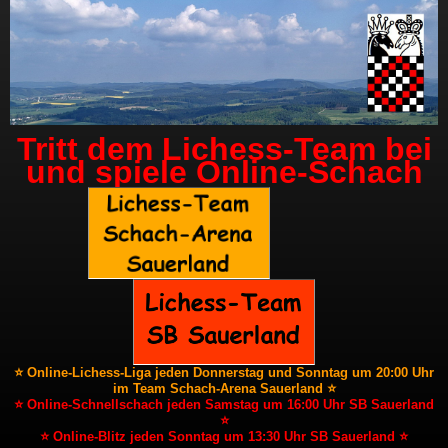
Tritt dem Lichess-Team bei
und spiele Online-Schach
⭐ Online-Lichess-Liga jeden Donnerstag und Sonntag um 20:00 Uhr
im Team Schach-Arena Sauerland ⭐
⭐ Online-Schnellschach jeden Samstag um 16:00 Uhr SB Sauerland
⭐
⭐ Online-Blitz jeden Sonntag um 13:30 Uhr SB Sauerland ⭐