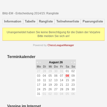
Blitz-EM - Entscheidung 2014/15: Rangliste
Information
Tabelle
Rangliste
Teilnehmerliste
Paarungsliste
Unangemeldet haben Sie keine Berechtigung für die Daten der Vorjahre
Bitte melden Sie sich an!
Powered by
ChessLeagueManager
Terminkalender
«
‹
August 26
›
»
Mo
Di
Mi
Do
Fr
Sa
So
27
28
29
30
31
01
02
03
04
05
06
07
08
09
10
11
12
13
14
15
16
17
18
19
20
21
22
23
24
25
26
27
28
29
30
31
01
02
03
04
05
06
Vereine im Internet