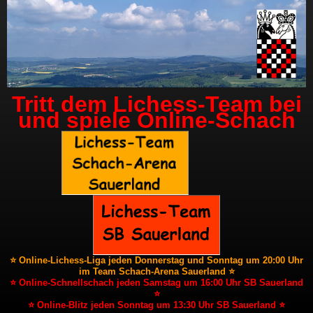
Tritt dem Lichess-Team bei
und spiele Online-Schach
⭐ Online-Lichess-Liga jeden Donnerstag und Sonntag um 20:00 Uhr
im Team Schach-Arena Sauerland ⭐
⭐ Online-Schnellschach jeden Samstag um 16:00 Uhr SB Sauerland
⭐
⭐ Online-Blitz jeden Sonntag um 13:30 Uhr SB Sauerland ⭐