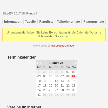
Blitz-EM 2017/18: Runde 6
Information
Tabelle
Rangliste
Teilnehmerliste
Paarungsliste
Unangemeldet haben Sie keine Berechtigung für die Daten der Vorjahre
Bitte melden Sie sich an!
Powered by
ChessLeagueManager
Terminkalender
«
‹
August 26
›
»
Mo
Di
Mi
Do
Fr
Sa
So
27
28
29
30
31
01
02
03
04
05
06
07
08
09
10
11
12
13
14
15
16
17
18
19
20
21
22
23
24
25
26
27
28
29
30
31
01
02
03
04
05
06
Vereine im Internet