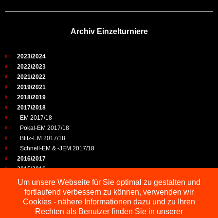
Archiv Einzelturniere
2023/2024
2022/2023
2021/2022
2019/2021
2018/2019
2017/2018
EM 2017/18
Pokal-EM 2017/18
Blitz-EM 2017/18
Schnell-EM & -JEM 2017/18
2016/2017
2015/2016
2014/2015
Um unsere Webseite für Sie optimal zu gestalten und
2013/2014
fortlaufend verbessern zu können, verwenden wir
2012/2013
Cookies - nähere Informationen dazu und zu Ihren
2011/2012
Rechten als Benutzer finden Sie in unserer