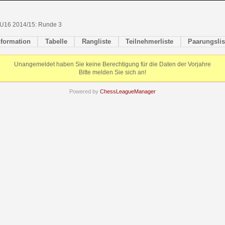
U16 2014/15: Runde 3
nformation
Tabelle
Rangliste
Teilnehmerliste
Paarungslis
Unangemeldet haben Sie keine Berechtigung für die Daten der Vorjahre
Bitte melden Sie sich an!
Powered by
ChessLeagueManager