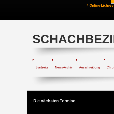
⭐ Online-Lichess
SCHACHBEZI
Startseite
News-Archiv
Ausschreibung
Chro
Die nächsten Termine