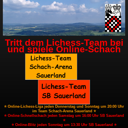
Tritt dem Lichess-Team bei
und spiele Online-Schach
⭐ Online-Lichess-Liga jeden Donnerstag und Sonntag um 20:00 Uhr
im Team Schach-Arena Sauerland ⭐
⭐ Online-Schnellschach jeden Samstag um 16:00 Uhr SB Sauerland
⭐
⭐ Online-Blitz jeden Sonntag um 13:30 Uhr SB Sauerland ⭐