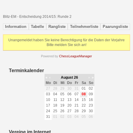
Blitz-EM - Entscheidung 2014/15: Runde 2
Information
Tabelle
Rangliste
Teilnehmerliste
Paarungsliste
Unangemeldet haben Sie keine Berechtigung für die Daten der Vorjahre
Bitte melden Sie sich an!
Powered by
ChessLeagueManager
Terminkalender
«
‹
August 26
›
»
Mo
Di
Mi
Do
Fr
Sa
So
27
28
29
30
31
01
02
03
04
05
06
07
08
09
10
11
12
13
14
15
16
17
18
19
20
21
22
23
24
25
26
27
28
29
30
31
01
02
03
04
05
06
Vereine im Internet