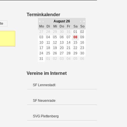
Terminkalender
«
‹
August 26
›
»
te
Mo
Di
Mi
Do
Fr
Sa
So
27
28
29
30
31
01
02
03
04
05
06
07
08
09
10
11
12
13
14
15
16
17
18
19
20
21
22
23
24
25
26
27
28
29
30
31
01
02
03
04
05
06
Vereine im Internet
SF Lennestadt
SF Neuenrade
SVG Plettenberg