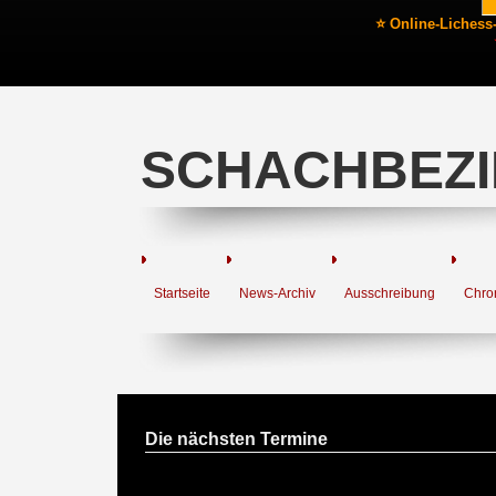
⭐ Online-Lichess
SCHACHBEZI
Startseite
News-Archiv
Ausschreibung
Chro
Die nächsten Termine