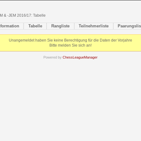
M & -JEM 2016/17: Tabelle
nformation
Tabelle
Rangliste
Teilnehmerliste
Paarungslis
Unangemeldet haben Sie keine Berechtigung für die Daten der Vorjahre
Bitte melden Sie sich an!
Powered by
ChessLeagueManager