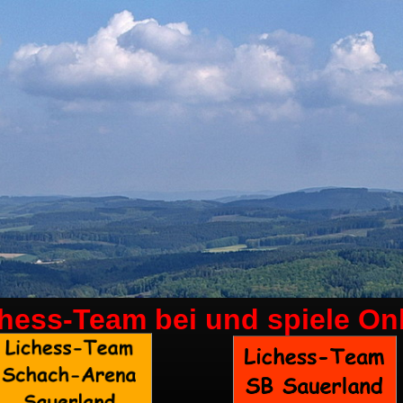
chess-Team bei
und spiele On