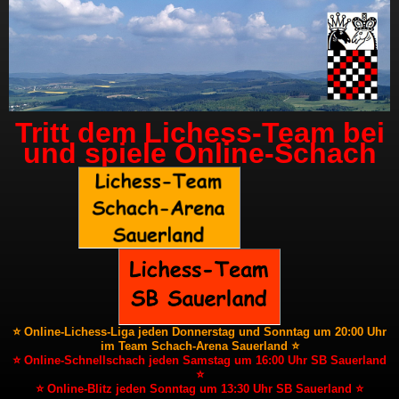
Tritt dem Lichess-Team bei
und spiele Online-Schach
⭐ Online-Lichess-Liga jeden Donnerstag und Sonntag um 20:00 Uhr
im Team Schach-Arena Sauerland ⭐
⭐ Online-Schnellschach jeden Samstag um 16:00 Uhr SB Sauerland
⭐
⭐ Online-Blitz jeden Sonntag um 13:30 Uhr SB Sauerland ⭐