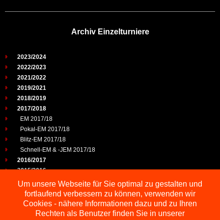
Archiv Einzelturniere
2023/2024
2022/2023
2021/2022
2019/2021
2018/2019
2017/2018
EM 2017/18
Pokal-EM 2017/18
Blitz-EM 2017/18
Schnell-EM & -JEM 2017/18
2016/2017
2015/2016
2014/2015
Um unsere Webseite für Sie optimal zu gestalten und
2013/2014
fortlaufend verbessern zu können, verwenden wir
2012/2013
Cookies - nähere Informationen dazu und zu Ihren
2011/2012
Rechten als Benutzer finden Sie in unserer