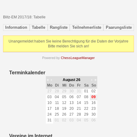
Blitz-EM 2017/18: Tabelle
Information
Tabelle
Rangliste
Teilnehmerliste
Paarungsliste
Unangemeldet haben Sie keine Berechtigung für die Daten der Vorjahre
Bitte melden Sie sich an!
Powered by
ChessLeagueManager
Terminkalender
«
‹
August 26
›
»
Mo
Di
Mi
Do
Fr
Sa
So
27
28
29
30
31
01
02
03
04
05
06
07
08
09
10
11
12
13
14
15
16
17
18
19
20
21
22
23
24
25
26
27
28
29
30
31
01
02
03
04
05
06
Vereine im Internet