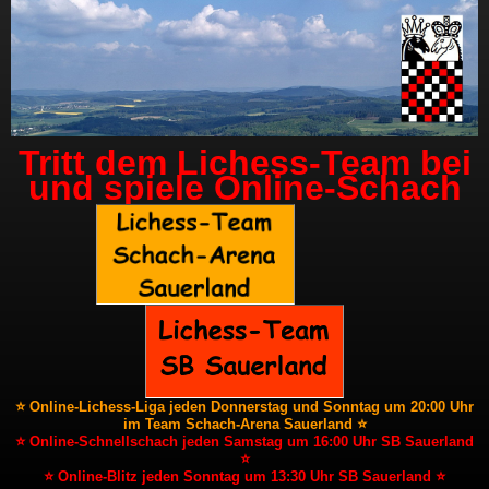
Tritt dem Lichess-Team bei
und spiele Online-Schach
⭐ Online-Lichess-Liga jeden Donnerstag und Sonntag um 20:00 Uhr
im Team Schach-Arena Sauerland ⭐
⭐ Online-Schnellschach jeden Samstag um 16:00 Uhr SB Sauerland
⭐
⭐ Online-Blitz jeden Sonntag um 13:30 Uhr SB Sauerland ⭐