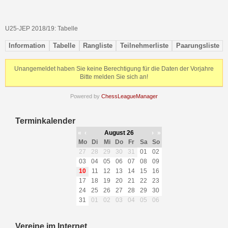
U25-JEP 2018/19: Tabelle
Information
Tabelle
Rangliste
Teilnehmerliste
Paarungsliste
Unangemeldet haben Sie keine Berechtigung für die Daten der Vorjahre
Bitte melden Sie sich an!
Powered by
ChessLeagueManager
Terminkalender
«
‹
August 26
›
»
Mo
Di
Mi
Do
Fr
Sa
So
27
28
29
30
31
01
02
03
04
05
06
07
08
09
10
11
12
13
14
15
16
17
18
19
20
21
22
23
24
25
26
27
28
29
30
31
01
02
03
04
05
06
Vereine im Internet