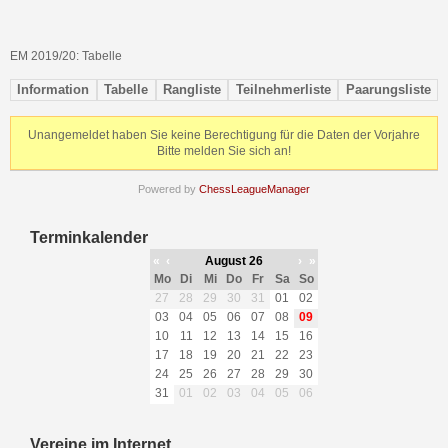
EM 2019/20: Tabelle
Information
Tabelle
Rangliste
Teilnehmerliste
Paarungsliste
Unangemeldet haben Sie keine Berechtigung für die Daten der Vorjahre
Bitte melden Sie sich an!
Powered by
ChessLeagueManager
Terminkalender
«
‹
August 26
›
»
Mo
Di
Mi
Do
Fr
Sa
So
27
28
29
30
31
01
02
03
04
05
06
07
08
09
10
11
12
13
14
15
16
17
18
19
20
21
22
23
24
25
26
27
28
29
30
31
01
02
03
04
05
06
Vereine im Internet