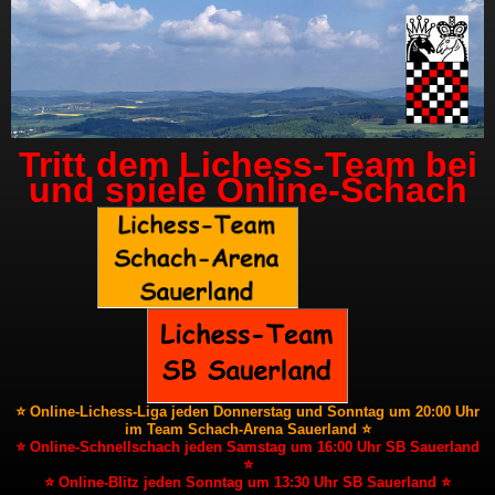
Tritt dem Lichess-Team bei
und spiele Online-Schach
⭐ Online-Lichess-Liga jeden Donnerstag und Sonntag um 20:00 Uhr
im Team Schach-Arena Sauerland ⭐
⭐ Online-Schnellschach jeden Samstag um 16:00 Uhr SB Sauerland
⭐
⭐ Online-Blitz jeden Sonntag um 13:30 Uhr SB Sauerland ⭐