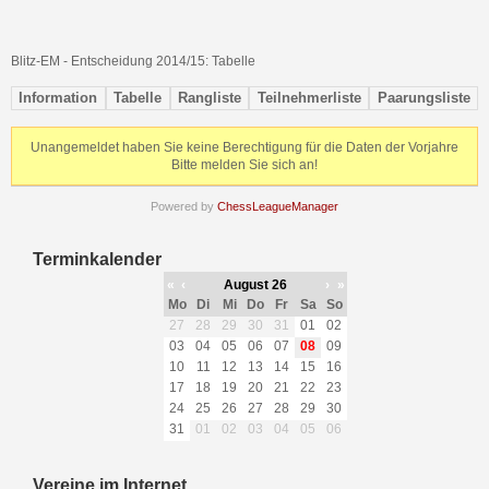
Blitz-EM - Entscheidung 2014/15: Tabelle
Information
Tabelle
Rangliste
Teilnehmerliste
Paarungsliste
Unangemeldet haben Sie keine Berechtigung für die Daten der Vorjahre
Bitte melden Sie sich an!
Powered by
ChessLeagueManager
Terminkalender
«
‹
August 26
›
»
Mo
Di
Mi
Do
Fr
Sa
So
27
28
29
30
31
01
02
03
04
05
06
07
08
09
10
11
12
13
14
15
16
17
18
19
20
21
22
23
24
25
26
27
28
29
30
31
01
02
03
04
05
06
Vereine im Internet