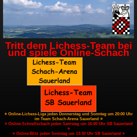
Tritt dem Lichess-Team bei
und spiele Online-Schach
⭐ Online-Lichess-Liga jeden Donnerstag und Sonntag um 20:00 Uhr
im Team Schach-Arena Sauerland ⭐
⭐ Online-Schnellschach jeden Samstag um 16:00 Uhr SB Sauerland
⭐
⭐ Online-Blitz jeden Sonntag um 13:30 Uhr SB Sauerland ⭐