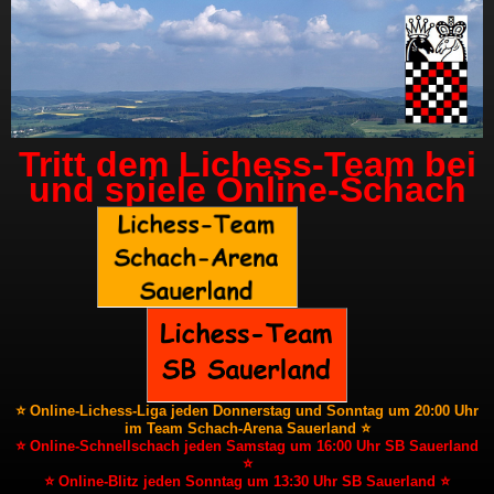
Tritt dem Lichess-Team bei
und spiele Online-Schach
⭐ Online-Lichess-Liga jeden Donnerstag und Sonntag um 20:00 Uhr
im Team Schach-Arena Sauerland ⭐
⭐ Online-Schnellschach jeden Samstag um 16:00 Uhr SB Sauerland
⭐
⭐ Online-Blitz jeden Sonntag um 13:30 Uhr SB Sauerland ⭐