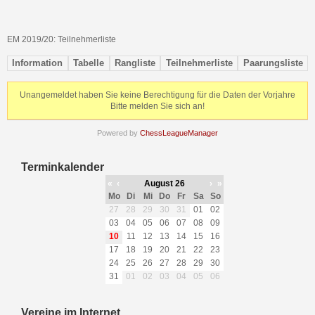
EM 2019/20: Teilnehmerliste
Information
Tabelle
Rangliste
Teilnehmerliste
Paarungsliste
Unangemeldet haben Sie keine Berechtigung für die Daten der Vorjahre
Bitte melden Sie sich an!
Powered by
ChessLeagueManager
Terminkalender
«
‹
August 26
›
»
Mo
Di
Mi
Do
Fr
Sa
So
27
28
29
30
31
01
02
03
04
05
06
07
08
09
10
11
12
13
14
15
16
17
18
19
20
21
22
23
24
25
26
27
28
29
30
31
01
02
03
04
05
06
Vereine im Internet