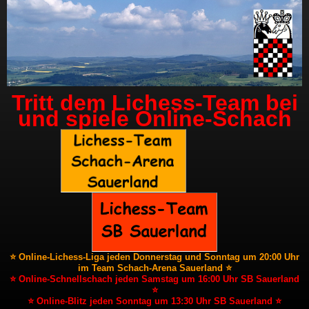
Tritt dem Lichess-Team bei
und spiele Online-Schach
⭐ Online-Lichess-Liga jeden Donnerstag und Sonntag um 20:00 Uhr
im Team Schach-Arena Sauerland ⭐
⭐ Online-Schnellschach jeden Samstag um 16:00 Uhr SB Sauerland
⭐
⭐ Online-Blitz jeden Sonntag um 13:30 Uhr SB Sauerland ⭐