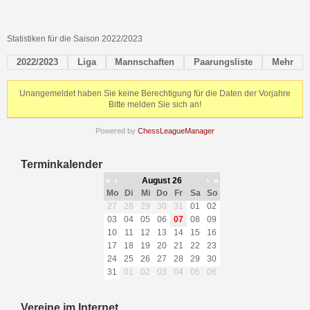
Statistiken für die Saison 2022/2023
2022/2023
Liga
Mannschaften
Paarungsliste
Mehr
Unangemeldet haben Sie keine Berechtigung für die Daten der Vorjahre
Bitte melden Sie sich an!
Powered by
ChessLeagueManager
Terminkalender
«
‹
August 26
›
»
Mo
Di
Mi
Do
Fr
Sa
So
27
28
29
30
31
01
02
03
04
05
06
07
08
09
10
11
12
13
14
15
16
17
18
19
20
21
22
23
24
25
26
27
28
29
30
31
01
02
03
04
05
06
Vereine im Internet