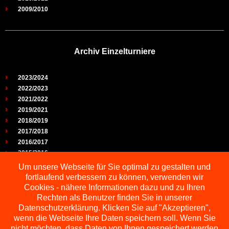
2009/2010
Archiv Einzelturniere
2023/2024
2022/2023
2021/2022
2019/2021
2018/2019
2017/2018
2016/2017
2015/2016
2014/2015
Um unsere Webseite für Sie optimal zu gestalten und
2013/2014
fortlaufend verbessern zu können, verwenden wir
2012/2013
Cookies - nähere Informationen dazu und zu Ihren
2011/2012
Rechten als Benutzer finden Sie in unserer
2010/2011
Datenschutzerklärung. Klicken Sie auf "Akzeptieren",
wenn die Webseite Ihre Daten speichern soll. Wenn Sie
2009/2010
nicht möchten, dass Daten von Ihnen gespeichert werden