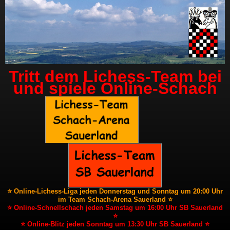
Tritt dem Lichess-Team bei
und spiele Online-Schach
⭐ Online-Lichess-Liga jeden Donnerstag und Sonntag um 20:00 Uhr
im Team Schach-Arena Sauerland ⭐
⭐ Online-Schnellschach jeden Samstag um 16:00 Uhr SB Sauerland
⭐
⭐ Online-Blitz jeden Sonntag um 13:30 Uhr SB Sauerland ⭐