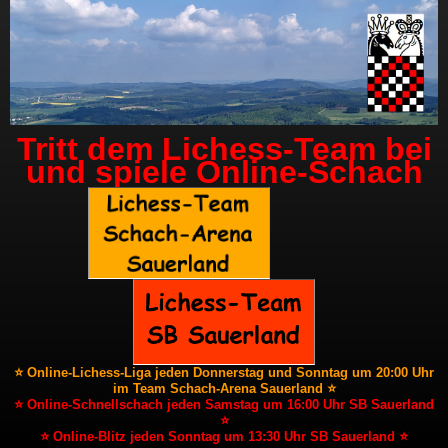
Tritt dem Lichess-Team bei
und spiele Online-Schach
⭐ Online-Lichess-Liga jeden Donnerstag und Sonntag um 20:00 Uhr
im Team Schach-Arena Sauerland ⭐
⭐ Online-Schnellschach jeden Samstag um 16:00 Uhr SB Sauerland
⭐
⭐ Online-Blitz jeden Sonntag um 13:30 Uhr SB Sauerland ⭐