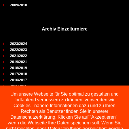
2009/2010
Archiv Einzelturniere
2023/2024
2022/2023
2021/2022
2019/2021
2018/2019
2017/2018
2016/2017
2015/2016
2014/2015
Um unsere Webseite für Sie optimal zu gestalten und
2013/2014
fortlaufend verbessern zu können, verwenden wir
2012/2013
Cookies - nähere Informationen dazu und zu Ihren
2011/2012
Rechten als Benutzer finden Sie in unserer
2010/2011
Datenschutzerklärung. Klicken Sie auf "Akzeptieren",
wenn die Webseite Ihre Daten speichern soll. Wenn Sie
2009/2010
nicht möchten, dass Daten von Ihnen gespeichert werden