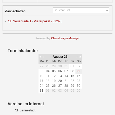
Mannschaften
SF Neuenrade 1
-
Viererpokal 2022/23
Powered by
ChessLeagueManager
Terminkalender
«
‹
August 26
›
»
Mo
Di
Mi
Do
Fr
Sa
So
27
28
29
30
31
01
02
03
04
05
06
07
08
09
10
11
12
13
14
15
16
17
18
19
20
21
22
23
24
25
26
27
28
29
30
31
01
02
03
04
05
06
Vereine im Internet
SF Lennestadt