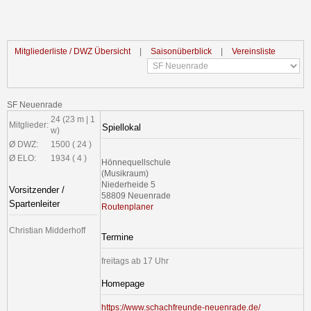
Mitgliederliste / DWZ Übersicht
|
Saisonüberblick
|
Vereinsliste
SF Neuenrade
24 (23 m | 1
Mitglieder:
Spiellokal
w)
Ø DWZ:
1500 ( 24 )
Ø ELO:
1934 ( 4 )
Hönnequellschule
(Musikraum)
Niederheide 5
Vorsitzender /
58809 Neuenrade
Spartenleiter
Routenplaner
Christian Midderhoff
Termine
freitags ab 17 Uhr
Homepage
https://www.schachfreunde-neuenrade.de/