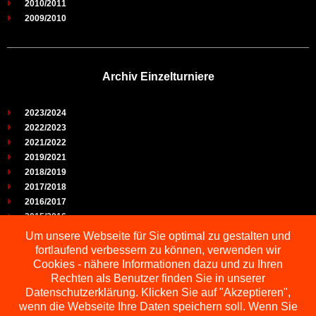
2010/2011
2009/2010
Archiv Einzelturniere
2023/2024
2022/2023
2021/2022
2019/2021
2018/2019
2017/2018
2016/2017
2015/2016
2014/2015
Um unsere Webseite für Sie optimal zu gestalten und
2013/2014
fortlaufend verbessern zu können, verwenden wir
2012/2013
Cookies - nähere Informationen dazu und zu Ihren
2011/2012
Rechten als Benutzer finden Sie in unserer
2010/2011
Datenschutzerklärung. Klicken Sie auf "Akzeptieren",
wenn die Webseite Ihre Daten speichern soll. Wenn Sie
2009/2010