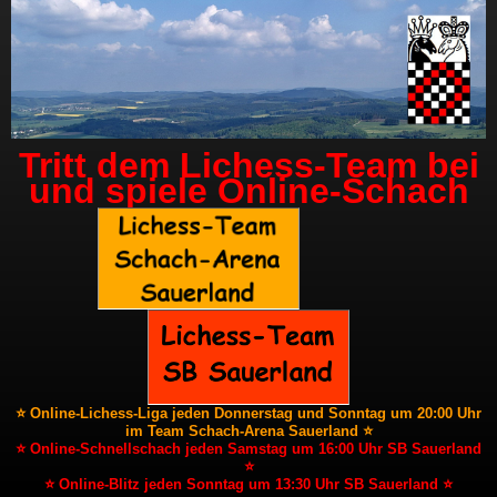
Tritt dem Lichess-Team bei
und spiele Online-Schach
⭐ Online-Lichess-Liga jeden Donnerstag und Sonntag um 20:00 Uhr
im Team Schach-Arena Sauerland ⭐
⭐ Online-Schnellschach jeden Samstag um 16:00 Uhr SB Sauerland
⭐
⭐ Online-Blitz jeden Sonntag um 13:30 Uhr SB Sauerland ⭐