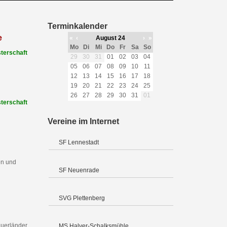
Terminkalender
e
«
‹
August 24
›
»
Mo
Di
Mi
Do
Fr
Sa
So
terschaft
29
30
31
01
02
03
04
05
06
07
08
09
10
11
12
13
14
15
16
17
18
19
20
21
22
23
24
25
26
27
28
29
30
31
01
terschaft
Vereine im Internet
SF Lennestadt
en und
SF Neuenrade
SVG Plettenberg
uerländer
MS Halver-Schalksmühle