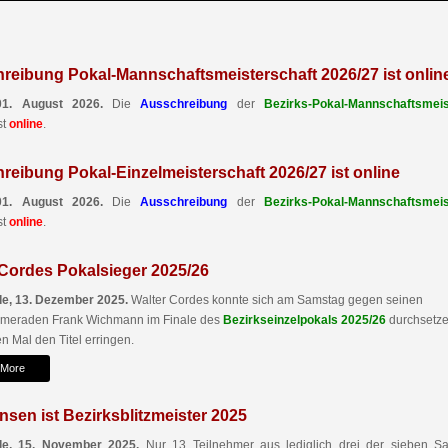
reibung Pokal-Mannschaftsmeisterschaft 2026/27 ist onlin
01. August 2026.
Die
Ausschreibung
der
Bezirks-Pokal-Mannschaftsmeis
st
online
.
reibung Pokal-Einzelmeisterschaft 2026/27 ist online
01. August 2026.
Die
Ausschreibung
der
Bezirks-Pokal-Mannschaftsmeis
st
online
.
 Cordes Pokalsieger 2025/26
e, 13. Dezember 2025.
Walter Cordes konnte sich am Samstag gegen seinen
ameraden Frank Wichmann im Finale des
Bezirkseinzelpokals 2025/26
durchsetz
n Mal den Titel erringen.
 More
nsen ist Bezirksblitzmeister 2025
e, 15. November 2025.
Nur 13 Teilnehmer aus lediglich drei der sieben Sa