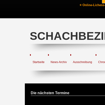
⭐ Online-Lichess
SCHACHBEZI
Startseite
News-Archiv
Ausschreibung
Chro
Die nächsten Termine