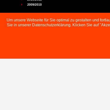
2009/2010
Um unsere Webseite für Sie optimal zu gestalten und fortl
Sie in unserer Datenschutzerklärung. Klicken Sie auf "Akz
2023/2024
2022/2023
2021/2022
2019/2021
2018/2019
2017/2018
2016/2017
2015/2016
2014/2015
2013/2014
2012/2013
2011/2012
2010/2011
2009/2010