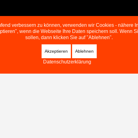
aufend verbessern zu können, verwenden wir Cookies - nähere I
Archiv Einzelturniere
eptieren", wenn die Webseite Ihre Daten speichern soll. Wenn 
sollen, dann klicken Sie auf "Ablehnen".
Akzeptieren
Ablehnen
Datenschutzerklärung