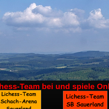
chess-Team bei
und spiele On