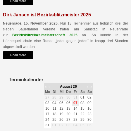
Read More
Dirk Jansen ist Bezirksblitzmeister 2025
Neuenrade, 15. November 2025.
Nur 13 Teilnehmer aus lediglich drei der
sieben Sauerländer Vereine traten am Samstag in Neuenrade
zur
Bezirksblitzeinzelmeisterschaft 2025
an. So konnte in der
Hönnequellschule eine Runde „jeder gegen jeden“ in knapp drei Stunden
abgewickelt werden.
Read More
Terminkalender
«
‹
August 26
›
»
Mo
Di
Mi
Do
Fr
Sa
So
27
28
29
30
31
01
02
03
04
05
06
07
08
09
10
11
12
13
14
15
16
17
18
19
20
21
22
23
24
25
26
27
28
29
30
31
01
02
03
04
05
06