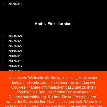
2009/2010
Archiv Einzelturniere
2023/2024
2022/2023
2021/2022
2019/2021
2018/2019
2017/2018
2016/2017
2015/2016
2014/2015
Um unsere Webseite für Sie optimal zu gestalten und
2013/2014
fortlaufend verbessern zu können, verwenden wir
2012/2013
Cookies - nähere Informationen dazu und zu Ihren
2011/2012
Rechten als Benutzer finden Sie in unserer
2010/2011
Datenschutzerklärung. Klicken Sie auf "Akzeptieren",
wenn die Webseite Ihre Daten speichern soll. Wenn Sie
2009/2010
nicht möchten, dass Daten von Ihnen gespeichert werden