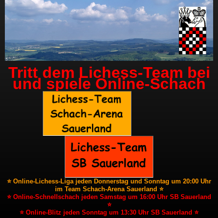
Tritt dem Lichess-Team bei
und spiele Online-Schach
⭐ Online-Lichess-Liga jeden Donnerstag und Sonntag um 20:00 Uhr
im Team Schach-Arena Sauerland ⭐
⭐ Online-Schnellschach jeden Samstag um 16:00 Uhr SB Sauerland
⭐
⭐ Online-Blitz jeden Sonntag um 13:30 Uhr SB Sauerland ⭐