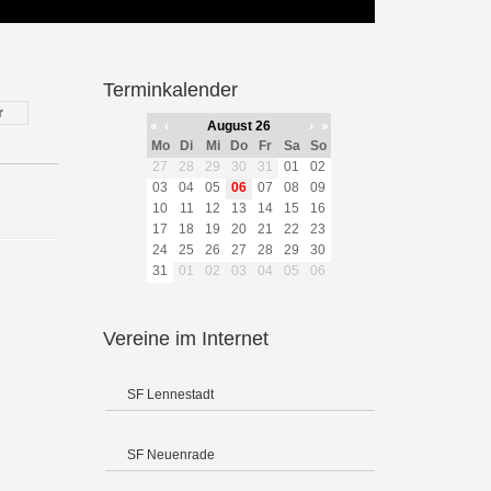
Terminkalender
r
«
‹
August 26
›
»
Mo
Di
Mi
Do
Fr
Sa
So
27
28
29
30
31
01
02
03
04
05
06
07
08
09
10
11
12
13
14
15
16
17
18
19
20
21
22
23
24
25
26
27
28
29
30
31
01
02
03
04
05
06
Vereine im Internet
SF Lennestadt
SF Neuenrade