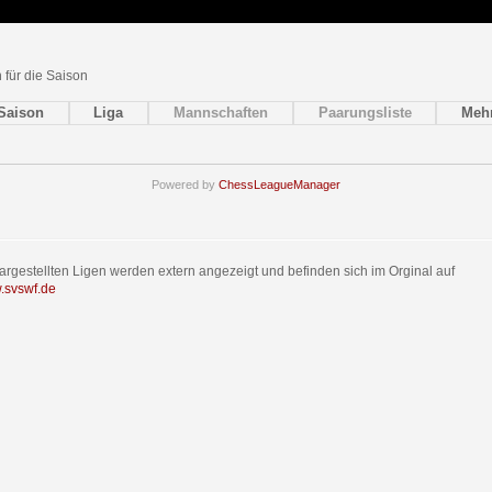
n für die Saison
Saison
Liga
Mannschaften
Paarungsliste
Meh
Powered by
ChessLeagueManager
dargestellten Ligen werden extern angezeigt und befinden sich im Orginal auf
w.svswf.de