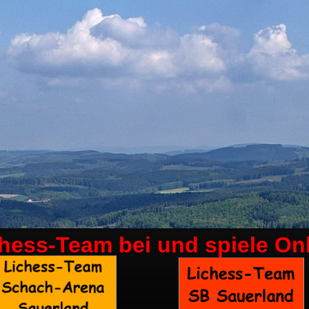
chess-Team bei
und spiele On