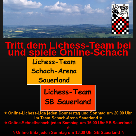
Tritt dem Lichess-Team bei
und spiele Online-Schach
⭐ Online-Lichess-Liga jeden Donnerstag und Sonntag um 20:00 Uhr
im Team Schach-Arena Sauerland ⭐
⭐ Online-Schnellschach jeden Samstag um 16:00 Uhr SB Sauerland
⭐
⭐ Online-Blitz jeden Sonntag um 13:30 Uhr SB Sauerland ⭐