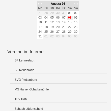
«
‹
August 26
›
»
Mo
Di
Mi
Do
Fr
Sa
So
27
28
29
30
31
01
02
03
04
05
06
07
08
09
10
11
12
13
14
15
16
17
18
19
20
21
22
23
24
25
26
27
28
29
30
31
01
02
03
04
05
06
Vereine im Internet
SF Lennestadt
SF Neuenrade
SVG Plettenberg
MS Halver-Schalksmühle
TSV Dahl
Schach Lüdenscheid