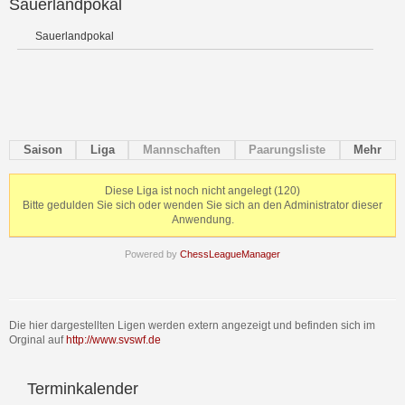
Sauerlandpokal
Sauerlandpokal
Saison
Liga
Mannschaften
Paarungsliste
Mehr
Diese Liga ist noch nicht angelegt (120)
Bitte gedulden Sie sich oder wenden Sie sich an den Administrator dieser
Anwendung.
Powered by
ChessLeagueManager
Die hier dargestellten Ligen werden extern angezeigt und befinden sich im
Orginal auf
http://www.svswf.de
Terminkalender