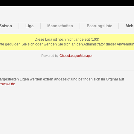
Saison
Liga
Mannschaften
Paarungsliste
Meh
Diese Liga ist noch nicht angelegt (103)
itte gedulden Sie sich oder wenden Sie sich an den Administrator dieser Anwendun
Powered by
ChessLeagueManager
dargestellten Ligen werden extern angezeigt und befinden sich im Orginal auf
w.svswf.de