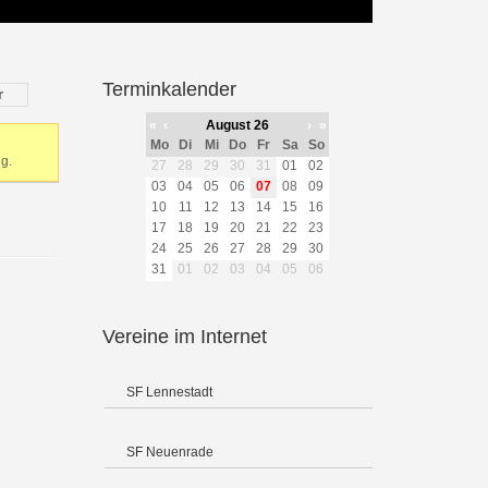
Terminkalender
r
«
‹
August 26
›
»
Mo
Di
Mi
Do
Fr
Sa
So
g.
27
28
29
30
31
01
02
03
04
05
06
07
08
09
10
11
12
13
14
15
16
17
18
19
20
21
22
23
24
25
26
27
28
29
30
31
01
02
03
04
05
06
Vereine im Internet
SF Lennestadt
SF Neuenrade