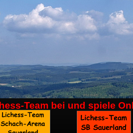
chess-Team bei
und spiele On